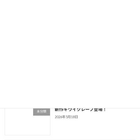
始！
2026年6月8日
かき氷、雀荘マルでスタートしました！
未分類
麻雀打ちながらでもどうぞ！
2026年6月1日
マルたこ夏のかき氷復活！
未分類
2026年5月20日
新作キウイクレープ登場！
未分類
2026年5月18日